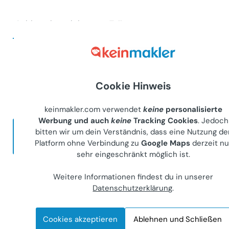
Anbieter kontaktieren
Teilen
Direkt und ohne Maklerprovision
Kontakt zum Anbieter aufnehmen.
Cookie Hinweis
keinmakler.com verwendet
keine
personalisierte
Werbung und auch
keine
Tracking Cookies
. Jedoch
bitten wir um dein Verständnis, dass eine Nutzung de
Jetzt gratis Account anlegen
Platform ohne Verbindung zu
Google Maps
derzeit nu
sehr eingeschränkt möglich ist.
Ich habe bereits einen Account
Weitere Informationen findest du in unserer
Datenschutzerklärung
.
Cookies akzeptieren
Ablehnen und Schließen