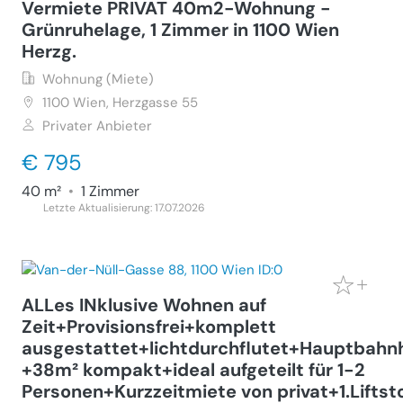
Vermiete PRIVAT 40m2-Wohnung -
Grünruhelage, 1 Zimmer in 1100 Wien
Herzg.
Wohnung (Miete)
1100
Wien, Herzgasse 55
Privater Anbieter
€ 795
40 m²
•
1 Zimmer
Letzte Aktualisierung: 17.07.2026
ALLes INklusive Wohnen auf
Zeit+Provisionsfrei+komplett
ausgestattet+lichtdurchflutet+Hauptbahn
+38m² kompakt+ideal aufgeteilt für 1-2
Personen+Kurzzeitmiete von privat+1.Liftst