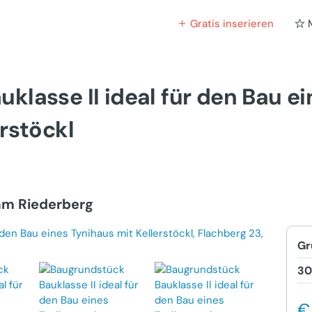
Gratis inserieren
klasse II ideal für den Bau ei
rstöckl
am Riederberg
Gr
30
€