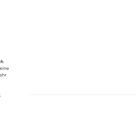
ch
 eine
ehr
g
.