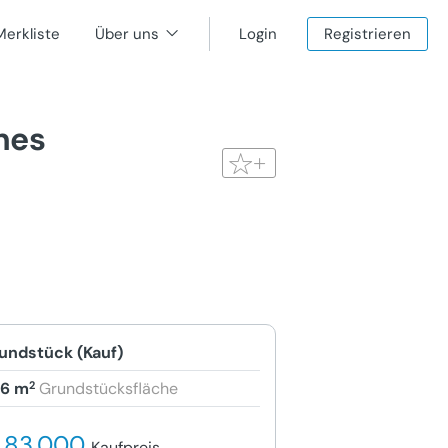
Merkliste
Über uns
Login
Registrieren
nes
undstück (Kauf)
2
6 m
Grundstücksfläche
 83.000
Kaufpreis