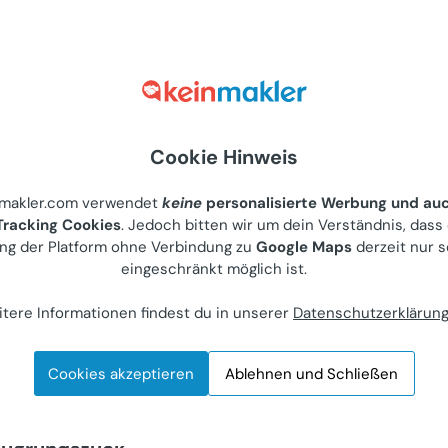
Jetzt gratis Account anlegen
Cookie Hinweis
Ich habe bereits einen Account
nmakler.com verwendet
keine
personalisierte Werbung und au
racking Cookies
. Jedoch bitten wir um dein Verständnis, dass
ng der Platform ohne Verbindung zu
Google Maps
derzeit nur s
eingeschränkt möglich ist.
tere Informationen findest du in unserer
Datenschutzerklärun
eters
Cookies akzeptieren
Ablehnen und Schließen