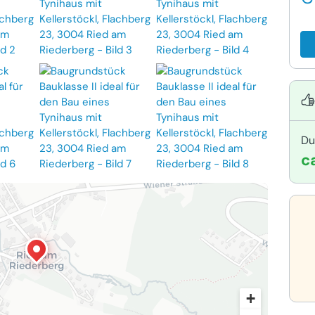
Du
c
+