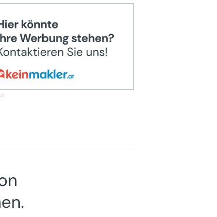
ion
en.