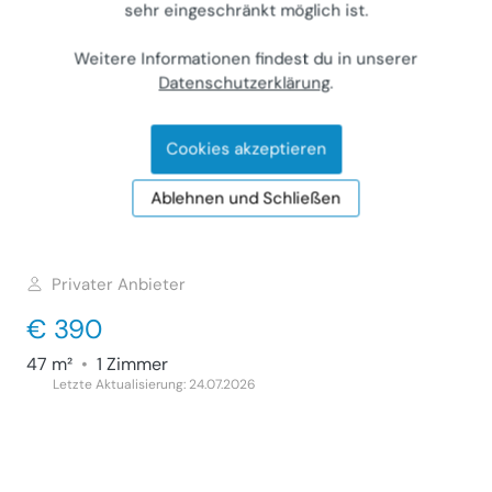
sehr eingeschränkt möglich ist.
51 m²
•
2 Zimmer
Letzte Aktualisierung: 18.07.2026
Weitere Informationen findest du in unserer
Datenschutzerklärung
.
Cookies akzeptieren
Wohnung in Bad Tatzmannsdorf 47m² zu
vermieten
Ablehnen und Schließen
Wohnung (Miete)
7431
Bad Tatzmannsdorf, Jormannsdorfer Straße
Privater Anbieter
€ 390
47 m²
•
1 Zimmer
Letzte Aktualisierung: 24.07.2026