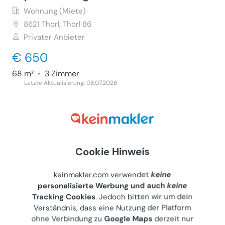
Wohnung (Miete)
8621
Thörl, Thörl 86
Privater Anbieter
€ 650
68 m²
•
3 Zimmer
Letzte Aktualisierung: 08.07.2026
Wohnung 51m² plus Balkon in Bad
Cookie Hinweis
Tatzmannsdorf, Bj 1974, 1. Stock
keinmakler.com verwendet
keine
Wohnung (Miete)
personalisierte Werbung und auch
keine
7431
Bad Tatzmannsdorf, Jormannsdorfer Straße 38
Tracking Cookies
. Jedoch bitten wir um dein
Privater Anbieter
Verständnis, dass eine Nutzung der Platform
ohne Verbindung zu
Google Maps
derzeit nur
€ 425