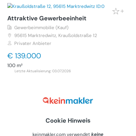
Attraktive Gewerbeeinheit
Gewerbeimmobilie (Kauf)
95615
Marktredwitz, Kraußoldstraße 12
Privater Anbieter
€ 139.000
100 m²
Letzte Aktualisierung: 03.07.2026
Boutiquehotel mit Campingplatz in
Westösterreich zu verkaufen
Cookie Hinweis
Gewerbeimmobilie (Kauf)
6623
Namlos, Namlos 1
keinmakler.com verwendet
keine