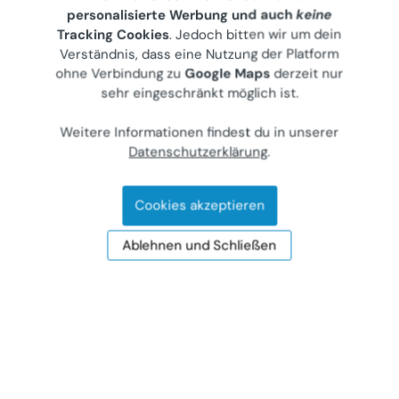
Gewerblicher Anbieter
personalisierte Werbung und auch
keine
€ 6.630.000
Tracking Cookies
. Jedoch bitten wir um dein
Verständnis, dass eine Nutzung der Platform
10.000 m²
ohne Verbindung zu
Google Maps
derzeit nur
Letzte Aktualisierung: 03.08.2026
sehr eingeschränkt möglich ist.
Weitere Informationen findest du in unserer
Datenschutzerklärung
.
Cookies akzeptieren
Ablehnen und Schließen