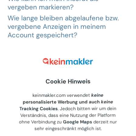
vergeben markieren?
Wie lange bleiben abgelaufene bzw.
vergebene Anzeigen in meinem
Account gespeichert?
Können auch Videos oder PDFs
eingebunden werden?
Ich hab' noch Fragen/Anregungen...
Cookie Hinweis
keinmakler.com verwendet
keine
personalisierte Werbung und auch
keine
Tracking Cookies
. Jedoch bitten wir um dein
Verständnis, dass eine Nutzung der Platform
ohne Verbindung zu
Google Maps
derzeit nur
sehr eingeschränkt möglich ist.