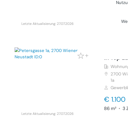
Nutzu
€ 220.
125 m²
•
3 
Wei
Letzte Aktualisierung: 27.07.2026
Schöne 
in Top L
Wohnung
2700
Wi
1a
Gewerbl
€ 1.100
86 m²
•
3 
Letzte Aktualisierung: 27.07.2026