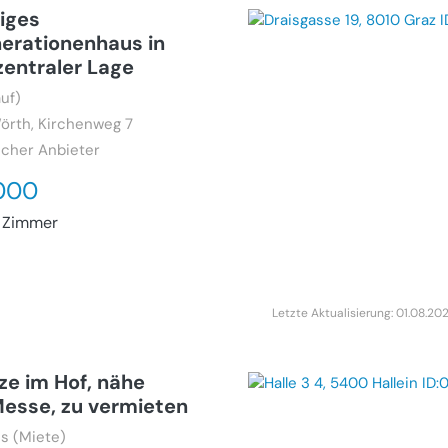
iges
erationenhaus in
 zentraler Lage
uf)
örth, Kirchenweg 7
icher Anbieter
000
 Zimmer
Letzte Aktualisierung: 01.08.20
ze im Hof, nähe
Messe, zu vermieten
s (Miete)