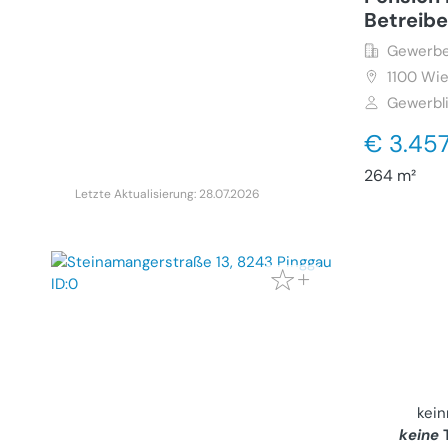
Betreib
Gewerbe
1100
Wie
Gewerbl
€ 3.45
264 m²
Letzte Aktualisierung: 28.07.2026
Charman
mit gro
ruhiger 
Handwer
Haus (Ka
8243
Pi
kei
13
keine
T
Privater