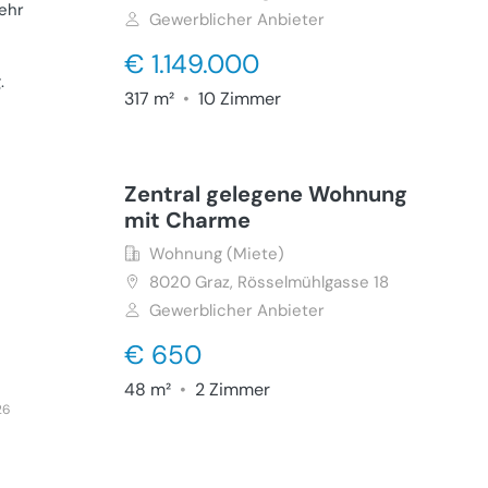
ehr
Gewerblicher Anbieter
€ 1.149.000
g
.
317 m²
•
10 Zimmer
26
Zentral gelegene Wohnung
mit Charme
Wohnung (Miete)
8020
Graz, Rösselmühlgasse 18
Gewerblicher Anbieter
€ 650
48 m²
•
2 Zimmer
26