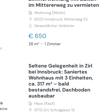
im Mittererweg zu vermieten
Wohnung (Miete)
6020
Innsbruck, Mitterweg 52
Gewerblicher Anbieter
€ 650
28 m²
•
1 Zimmer
26
Seltene Gelegenheit in Zirl
bei Innsbruck: Saniertes
Wohnhaus mit 3 Einheiten,
ca. 317 m² – bald
bestandsfrei, Dachboden
ausbaubar
ch
Haus (Kauf)
 eine
6170
Zirl, Schulgasse 15