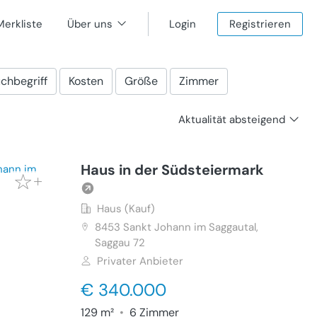
Merkliste
Über uns
Login
Registrieren
chbegriff
Kosten
Größe
Zimmer
Aktualität absteigend
Haus in der Südsteiermark
Haus (Kauf)
8453
Sankt Johann im Saggautal,
Saggau 72
Privater Anbieter
€ 340.000
129 m²
•
6 Zimmer