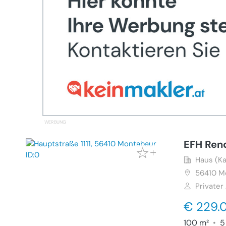
EFH Rend
Haus (Ka
56410
M
Privater
€ 229.
100 m²
•
5