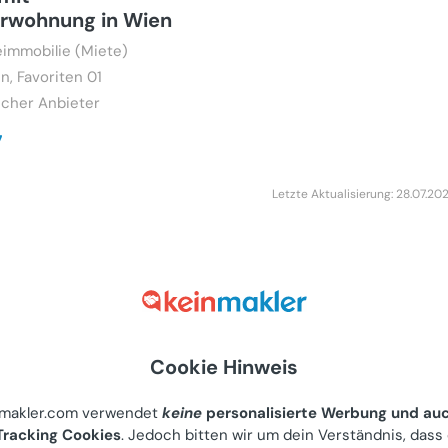
erwohnung in Wien
immobilie (Miete)
n, Favoriten 01
icher Anbieter
7
Letzte Aktualisierung: 28.07.20
tes Einfamilienhaus
ßem Garten in
Lage – ideal für
ker und Familien
Cookie Hinweis
uf)
nggau, Steinamangerstraße
nmakler.com verwendet
keine
personalisierte Werbung und au
racking Cookies
. Jedoch bitten wir um dein Verständnis, dass
 Anbieter