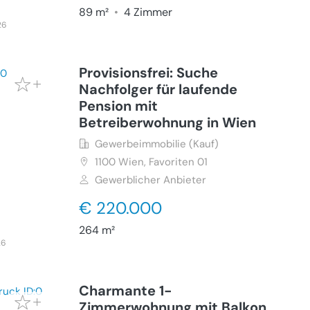
89 m²
•
4 Zimmer
26
Provisionsfrei: Suche
Nachfolger für laufende
Pension mit
Betreiberwohnung in Wien
Gewerbeimmobilie (Kauf)
1100
Wien, Favoriten 01
Gewerblicher Anbieter
€ 220.000
264 m²
26
Charmante 1-
Zimmerwohnung mit Balkon