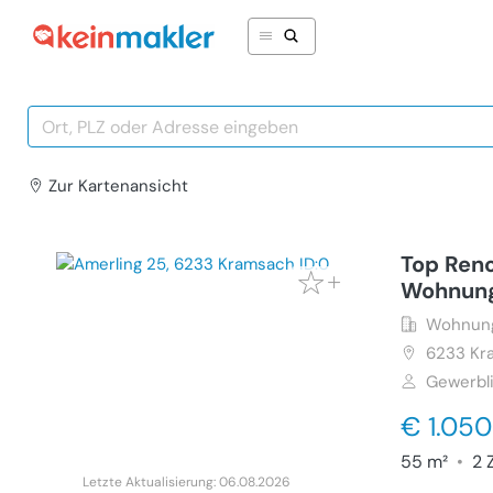
Zur Karte
nansicht
Top Ren
Wohnun
Wohnung
6233
Kr
Gewerbl
€ 1.050
55 m²
•
2 
Letzte Aktualisierung: 06.08.2026