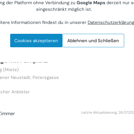
ng der Platform ohne Verbindung zu
Google Maps
derzeit nur s
000
eingeschränkt möglich ist.
Zimmer
tere Informationen findest du in unserer
Datenschutzerklärun
Letzte Aktualisierung: 27.07.20
Cookies akzeptieren
Ablehnen und Schließen
3 Zimmer Wohnung
age mit Parkplatz
 (Miete)
ener Neustadt, Petersgasse
icher Anbieter
Letzte Aktualisierung: 26.07.20
Zimmer