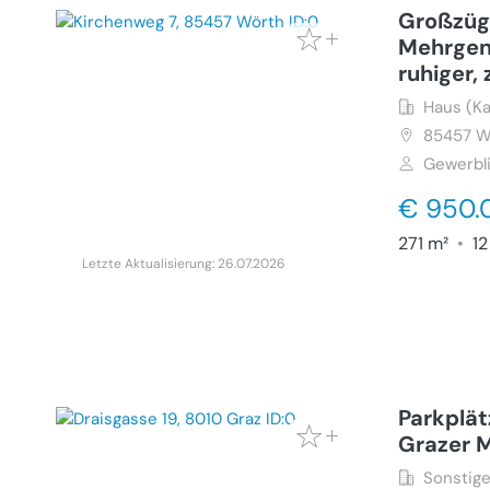
Großzüg
Mehrgen
ruhiger,
Haus (Ka
85457
W
Gewerbl
€ 950.
271 m²
•
12
Letzte Aktualisierung: 26.07.2026
Parkplät
Grazer 
Sonstige