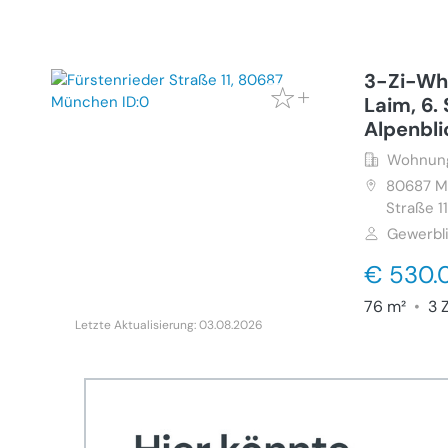
3-Zi-Wh
Laim, 6.
Alpenbli
Wohnung
80687
M
Straße 1
Gewerbl
€ 530.
76 m²
•
3 
Letzte Aktualisierung: 03.08.2026