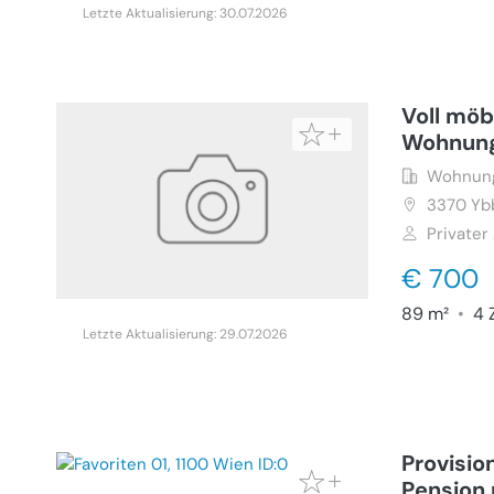
Letzte Aktualisierung: 30.07.2026
Voll möb
Wohnun
Wohnung
3370
Yb
Privater
€ 700
89 m²
•
4 
Letzte Aktualisierung: 29.07.2026
Provisio
Pension 