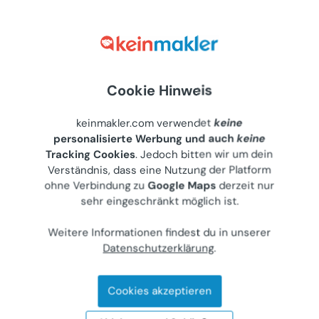
€ 1.100
86 m²
•
3 Zimmer
Letzte Aktualisierung: 27.07.2026
Cookie Hinweis
keinmakler.com verwendet
keine
Zentral gelegene Wohnung mit Charme
personalisierte Werbung und auch
keine
Wohnung (Miete)
Tracking Cookies
. Jedoch bitten wir um dein
8020
Graz, Rösselmühlgasse 18
Verständnis, dass eine Nutzung der Platform
ohne Verbindung zu
Google Maps
derzeit nur
Gewerblicher Anbieter
sehr eingeschränkt möglich ist.
€ 650
Weitere Informationen findest du in unserer
48 m²
•
2 Zimmer
Datenschutzerklärung
.
Letzte Aktualisierung: 26.07.2026
Cookies akzeptieren