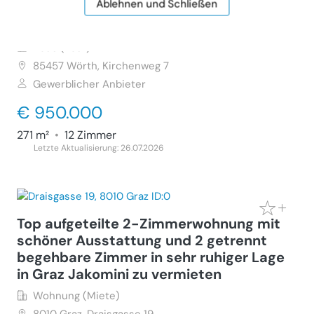
Ablehnen und Schließen
Großzügiges Mehrgenerationenhaus in
ruhiger, zentraler Lage
Haus (Kauf)
85457
Wörth, Kirchenweg 7
Gewerblicher Anbieter
€ 950.000
271 m²
•
12 Zimmer
Letzte Aktualisierung: 26.07.2026
Top aufgeteilte 2-Zimmerwohnung mit
schöner Ausstattung und 2 getrennt
begehbare Zimmer in sehr ruhiger Lage
in Graz Jakomini zu vermieten
Wohnung (Miete)