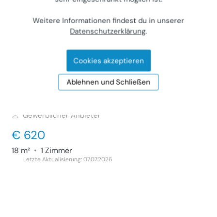
86 m²
•
3 Zimmer
Weitere Informationen findest du in unserer
Letzte Aktualisierung: 07.08.2026
Datenschutzerklärung
.
Cookies akzeptieren
Schönes, möbliertes Studio vom Typ W-1
Ablehnen und Schließen
Wohnung (Miete)
1010
Wien, Ebendorferstraße 5
Gewerblicher Anbieter
€ 620
18 m²
•
1 Zimmer
Letzte Aktualisierung: 07.07.2026