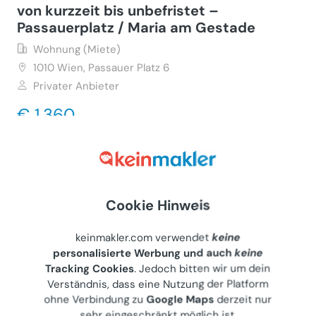
von kurzzeit bis unbefristet –
Passauerplatz / Maria am Gestade
Wohnung (Miete)
1010
Wien, Passauer Platz 6
Privater Anbieter
€ 1.360
72 m²
•
2.5 Zimmer
Letzte Aktualisierung: 07.08.2026
Cookie Hinweis
Zentral gelegene Wohnung mit Charme
keinmakler.com verwendet
keine
Wohnung (Miete)
personalisierte Werbung und auch
keine
1180
Wien, Maria-Theresien-Straße 101
Tracking Cookies
. Jedoch bitten wir um dein
Verständnis, dass eine Nutzung der Platform
Privater Anbieter
ohne Verbindung zu
Google Maps
derzeit nur
€ 1.590
sehr eingeschränkt möglich ist.