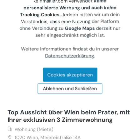
keinmakler.com verwendet
keine
personalisierte Werbung und auch
keine
Tracking Cookies
. Jedoch bitten wir um dein
Moderne 3-Zimmer Wohnung in bester
Verständnis, dass eine Nutzung der Platform
Lage
ohne Verbindung zu
Google Maps
derzeit nur
Wohnung (Miete)
sehr eingeschränkt möglich ist.
1050
Wien, Wiedner Hauptstraße 140
Weitere Informationen findest du in unserer
Gewerblicher Anbieter
Datenschutzerklärung
.
€ 3.600
78 m²
•
4 Zimmer
Cookies akzeptieren
Letzte Aktualisierung: 07.07.2026
Ablehnen und Schließen
Top Aussicht über Wien beim Prater, mit
Ihrer exklusiven 3 Zimmerwohnung
Wohnung (Miete)
1020
Wien, Meiereistraße 14A