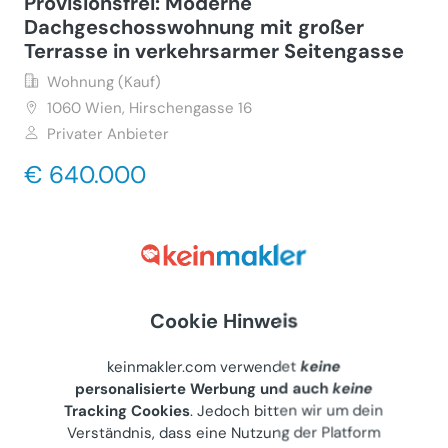
Provisionsfrei: Moderne
Dachgeschosswohnung mit großer
Terrasse in verkehrsarmer Seitengasse
Wohnung (Kauf)
1060
Wien, Hirschengasse 16
Privater Anbieter
€ 640.000
63 m²
•
3 Zimmer
Letzte Aktualisierung: 24.07.2026
Cookie Hinweis
kleien Starterwohnung bei U4
Schönbrunn
keinmakler.com verwendet
keine
Wohnung (Kauf)
personalisierte Werbung und auch
keine
Tracking Cookies
. Jedoch bitten wir um dein
1150
Wien, Siebeneichengasse 13
Verständnis, dass eine Nutzung der Platform
Privater Anbieter