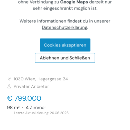
ohne Verbindung zu
Google Maps
derzeit nur
€ 155.000
sehr eingeschränkt möglich ist.
30 m²
•
1 Zimmer
Weitere Informationen findest du in unserer
Letzte Aktualisierung: 22.07.2026
Datenschutzerklärung
.
Cookies akzeptieren
Helle Dachgeschoss Maisonette mit
Ablehnen und Schließen
Terrasse & Balkon - Provisionsfrei
Wohnung (Kauf)
1030
Wien, Hegergasse 24
Privater Anbieter
€ 799.000
98 m²
•
4 Zimmer
Letzte Aktualisierung: 26.06.2026