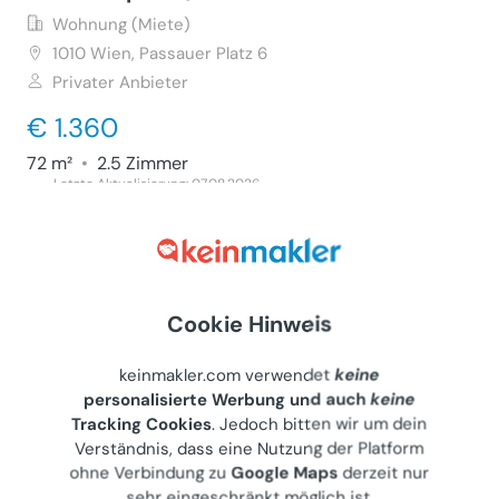
Wohnung (Miete)
1010
Wien, Passauer Platz 6
Privater Anbieter
€ 1.360
72 m²
•
2.5 Zimmer
Letzte Aktualisierung: 07.08.2026
Schönes, möbliertes Studio vom Typ W-1
Cookie Hinweis
Wohnung (Miete)
1010
Wien, Ebendorferstraße 5
keinmakler.com verwendet
keine
Gewerblicher Anbieter
personalisierte Werbung und auch
keine
Tracking Cookies
. Jedoch bitten wir um dein
€ 620
Verständnis, dass eine Nutzung der Platform
ohne Verbindung zu
Google Maps
derzeit nur
18 m²
•
1 Zimmer
sehr eingeschränkt möglich ist.
Letzte Aktualisierung: 07.07.2026