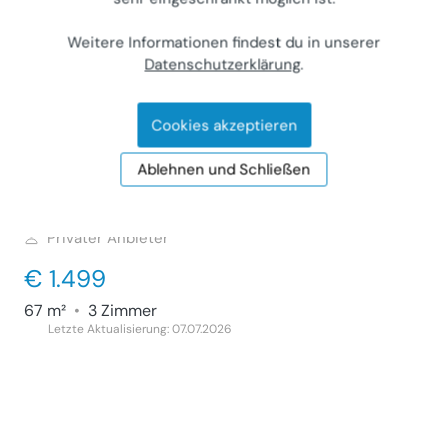
Weitere Informationen findest du in unserer
Datenschutzerklärung
.
Erstbezug: Innenhof-Grünruhelage nahe
Cookies akzeptieren
U3, moderne 3-Zimmer, Loggia und XXL-
Regendusche
Ablehnen und Schließen
Wohnung (Miete)
1160
Wien, Grubergasse 5
Privater Anbieter
€ 1.499
67 m²
•
3 Zimmer
Letzte Aktualisierung: 07.07.2026