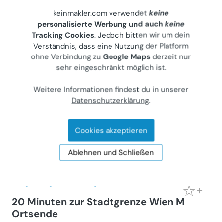
keinmakler.com verwendet
keine
personalisierte Werbung und auch
keine
20 Minuten zur Stadtgrenze Wien Süd:
Tracking Cookies
. Jedoch bitten wir um dein
ebenes ruhiges Baugrundstück am
Verständnis, dass eine Nutzung der Platform
Ortsende in dörflichem Umfeld mit
ohne Verbindung zu
Google Maps
derzeit nur
Aussicht
sehr eingeschränkt möglich ist.
Grundstück (Kauf)
Weitere Informationen findest du in unserer
2486
Siegersdorf, Anton-Mach-Straße
Datenschutzerklärung
.
Privater Anbieter
€ 310.000
Cookies akzeptieren
684 m²
Letzte Aktualisierung: 04.08.2026
Ablehnen und Schließen
20 Minuten zur Stadtgrenze Wien M
Ortsende