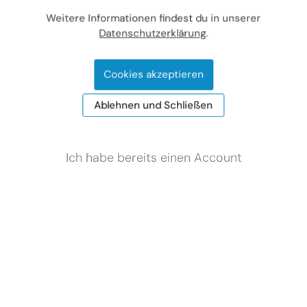
Direkt und ohne Maklerprovision
Weitere Informationen findest du in unserer
Kontakt zum Anbieter aufnehmen.
Datenschutzerklärung
.
Cookies akzeptieren
Jetzt gratis Account anlegen
Ablehnen und Schließen
Ich habe bereits einen Account