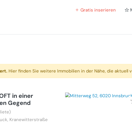
Gratis inserieren
ert.
Hier finden Sie weitere Immobilien in der Nähe, die aktuell v
OFT in einer
en Gegend
iete)
uck, Kranewitterstraße