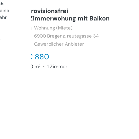
ch
provisionsfrei
 eine
ehr
1Zimmerwohung mit Balkon
Wohnung (Miete)
6900
Bregenz, reutegasse 34
g
.
Gewerblicher Anbieter
€ 880
30 m²
•
1 Zimmer