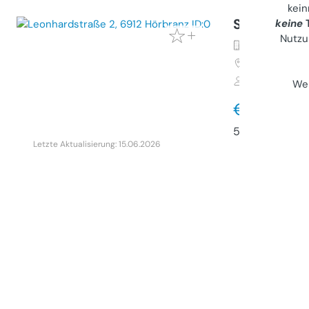
kei
Schöne 2-
keine
T
Nutzu
Wohnung (M
6912
Hörbra
Gewerbliche
Wei
€ 770
56 m²
•
2 Zim
Letzte Aktualisierung: 15.06.2026