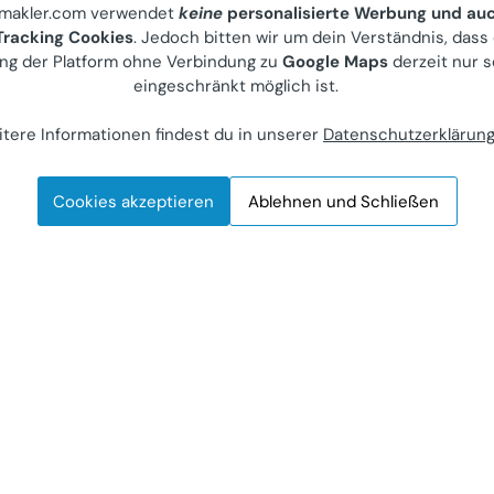
nmakler.com verwendet
keine
personalisierte Werbung und au
Zimmer-Wohnung
racking Cookies
. Jedoch bitten wir um dein Verständnis, dass
ng der Platform ohne Verbindung zu
Google Maps
derzeit nur s
iete)
eingeschränkt möglich ist.
nz, Leonhardstraße 2
r Anbieter
tere Informationen findest du in unserer
Datenschutzerklärun
Cookies akzeptieren
Ablehnen und Schließen
mer
Letzte Aktualisierung: 22.06.2026