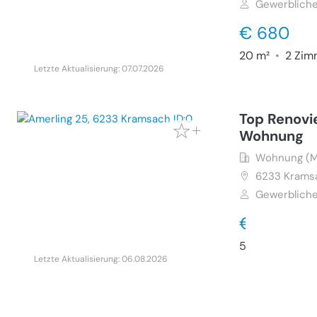
Gewerbliche
€ 680
20 m²
•
2 Zim
Letzte Aktualisierung: 07.07.2026
Top Renovi
Wohnung
Wohnung (M
6233
Kramsa
Gewerbliche
€ 1.050
55 m²
•
2 Zim
Letzte Aktualisierung: 06.08.2026