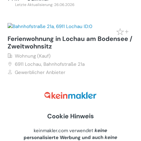
Letzte Aktualisierung: 26.06.2026
Ferienwohnung in Lochau am Bodensee /
Zweitwohnsitz
Wohnung (Kauf)
6911
Lochau, Bahnhofstraße 21a
Gewerblicher Anbieter
€ 340.000
52 m²
•
1.5 Zimmer
Letzte Aktualisierung: 15.07.2026
Cookie Hinweis
keinmakler.com verwendet
keine
Helle Dreizimmerwohnung mit
personalisierte Werbung und auch
keine