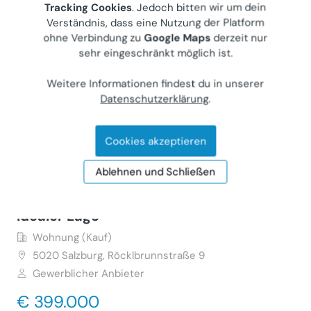
Balkonaussicht auf Bergpanorama
Tracking Cookies
. Jedoch bitten wir um dein
Verständnis, dass eine Nutzung der Platform
Wohnung (Kauf)
ohne Verbindung zu
Google Maps
derzeit nur
5101
Bergheim, Kirchfeld 24
sehr eingeschränkt möglich ist.
Gewerblicher Anbieter
Weitere Informationen findest du in unserer
€ 299.000
Datenschutzerklärung
.
54 m²
•
3 Zimmer
Letzte Aktualisierung: 24.06.2026
Cookies akzeptieren
Ablehnen und Schließen
Traumhafte 2 1/2 Zimmer Wohnung in
idealer Lage
Wohnung (Kauf)
5020
Salzburg, Röcklbrunnstraße 9
Gewerblicher Anbieter
€ 399.000