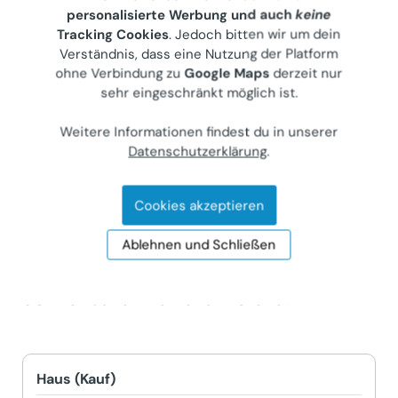
die Gartenwege sind betoniert und auch
personalisierte Werbung und auch
keine
teilweise mit Waschbetonplatten belegt.
Tracking Cookies
. Jedoch bitten wir um dein
Verständnis, dass eine Nutzung der Platform
Der Garten hat einen alten
ohne Verbindung zu
Google Maps
derzeit nur
Obstbaumbestand, sowie Feigen, Isabella
sehr eingeschränkt möglich ist.
Traube, Quitte und Marille. Es gibt einen
Weitere Informationen findest du in unserer
kleinen Grill Platz mit einem kuriosen Griller.
Datenschutzerklärung
.
DAS Haus habe ich als Künstler Maleratelier
verwendet, was für mich sehr gut für mich
Cookies akzeptieren
geeignet war.
Ablehnen und Schließen
4. Dieses Objekt eignet sich auch für 2
Familien, ist lastenfrei und Alleinbesitz, hat
5G Breitband Internet am Grund.
Haus (Kauf)