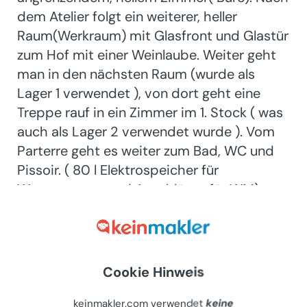
dem Atelier folgt ein weiterer, heller
Raum(Werkraum) mit Glasfront und Glastür
zum Hof mit einer Weinlaube. Weiter geht
man in den nächsten Raum (wurde als
Lager 1 verwendet ), von dort geht eine
Treppe rauf in ein Zimmer im 1. Stock ( was
auch als Lager 2 verwendet wurde ). Vom
Parterre geht es weiter zum Bad, WC und
Pissoir. ( 80 l Elektrospeicher für
Warmwasser , und Anschlüsse für WM).
Eine Tür führt auch in den Hof hinaus.
3. Es gibt ein Hoflager mit 16,5 m2, wo sich
unterhalb ein großer Regenwasser Speicher
Cookie Hinweis
mit Pumpe befindet für Garten gießen. –
Daneben sind 3 Holzschuppen. Der Hof und
keinmakler.com verwendet
keine