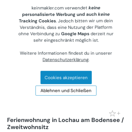
keinmakler.com verwendet
keine
personalisierte Werbung und auch
keine
Tracking Cookies
. Jedoch bitten wir um dein
? Außergewöhnliche Maisonette-
Verständnis, dass eine Nutzung der Platform
Wohnung in Traunstein ? Für Menschen,
ohne Verbindung zu
Google Maps
derzeit nur
die das Besondere suchen!
sehr eingeschränkt möglich ist.
Wohnung (Miete)
Weitere Informationen findest du in unserer
83278
Traunstein, Binderstraße 9
Datenschutzerklärung
.
Gewerblicher Anbieter
€ 2.300
Cookies akzeptieren
200 m²
•
3 Zimmer
Letzte Aktualisierung: 03.07.2026
Ablehnen und Schließen
Ferienwohnung in Lochau am Bodensee /
Zweitwohnsitz