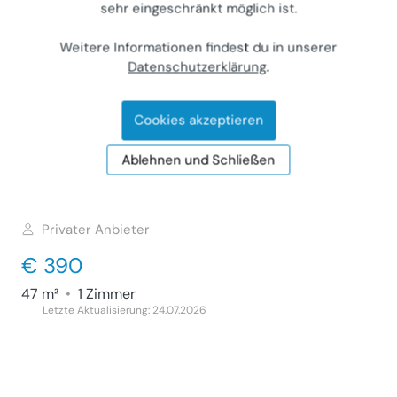
sehr eingeschränkt möglich ist.
51 m²
•
2 Zimmer
Letzte Aktualisierung: 18.07.2026
Weitere Informationen findest du in unserer
Datenschutzerklärung
.
Cookies akzeptieren
Wohnung in Bad Tatzmannsdorf 47m² zu
vermieten
Ablehnen und Schließen
Wohnung (Miete)
7431
Bad Tatzmannsdorf, Jormannsdorfer Straße
Privater Anbieter
€ 390
47 m²
•
1 Zimmer
Letzte Aktualisierung: 24.07.2026