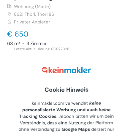
Wohnung (Miete)
8621
Thörl, Thörl 86
Privater Anbieter
€ 650
68 m²
•
3 Zimmer
Letzte Aktualisierung: 08.07.2026
Wohnung 51m² plus Balkon in Bad
Cookie Hinweis
Tatzmannsdorf, Bj 1974, 1. Stock
keinmakler.com verwendet
keine
Wohnung (Miete)
personalisierte Werbung und auch
keine
7431
Bad Tatzmannsdorf, Jormannsdorfer Straße 38
Tracking Cookies
. Jedoch bitten wir um dein
Privater Anbieter
Verständnis, dass eine Nutzung der Platform
ohne Verbindung zu
Google Maps
derzeit nur
€ 425