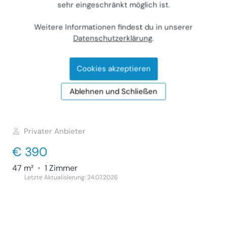
sehr eingeschränkt möglich ist.
51 m²
•
2 Zimmer
Letzte Aktualisierung: 18.07.2026
Weitere Informationen findest du in unserer
Datenschutzerklärung
.
Cookies akzeptieren
Wohnung in Bad Tatzmannsdorf 47m² zu
vermieten
Ablehnen und Schließen
Wohnung (Miete)
7431
Bad Tatzmannsdorf, Jormannsdorfer Straße
Privater Anbieter
€ 390
47 m²
•
1 Zimmer
Letzte Aktualisierung: 24.07.2026