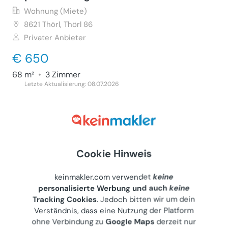
Wohnung (Miete)
8621
Thörl, Thörl 86
Privater Anbieter
€ 650
68 m²
•
3 Zimmer
Letzte Aktualisierung: 08.07.2026
Wohnung 51m² plus Balkon in Bad
Cookie Hinweis
Tatzmannsdorf, Bj 1974, 1. Stock
keinmakler.com verwendet
keine
Wohnung (Miete)
personalisierte Werbung und auch
keine
7431
Bad Tatzmannsdorf, Jormannsdorfer Straße 38
Tracking Cookies
. Jedoch bitten wir um dein
Privater Anbieter
Verständnis, dass eine Nutzung der Platform
ohne Verbindung zu
Google Maps
derzeit nur
€ 425