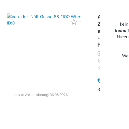
ALLes INkl
Zeit+Provi
kei
ausgestatt
keine
T
+38m² komp
Nutzu
Personen+K
Wohnung (M
Wei
1100
Wien, 
Privater Anb
€ 1.111
38 m²
•
2 Zim
Letzte Aktualisierung: 03.08.2026