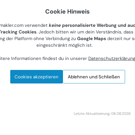
Cookie Hinweis
usive Wohnen auf
sionsfrei+komplett
nmakler.com verwendet
keine
personalisierte Werbung und au
et+lichtdurchflutet+Hauptbahnhofnähe
racking Cookies
. Jedoch bitten wir um dein Verständnis, dass
akt+ideal aufgeteilt für 1-2
ng der Platform ohne Verbindung zu
Google Maps
derzeit nur s
eingeschränkt möglich ist.
urzzeitmiete von privat+1.Liftstock
iete)
tere Informationen findest du in unserer
Datenschutzerklärun
Van-der-Nüll-Gasse 88
ieter
Cookies akzeptieren
Ablehnen und Schließen
mer
Letzte Aktualisierung: 06.08.2026