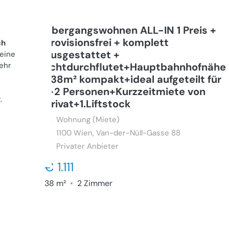
Übergangswohnen ALL-IN 1 Preis +
Provisionsfrei + komplett
ch
ausgestattet +
 eine
ehr
lichtdurchflutet+Hauptbahnhofnähe
+38m² kompakt+ideal aufgeteilt für
1-2 Personen+Kurzzeitmiete von
g
.
privat+1.Liftstock
Wohnung (Miete)
1100
Wien, Van-der-Nüll-Gasse 88
Privater Anbieter
€ 1.111
38 m²
•
2 Zimmer