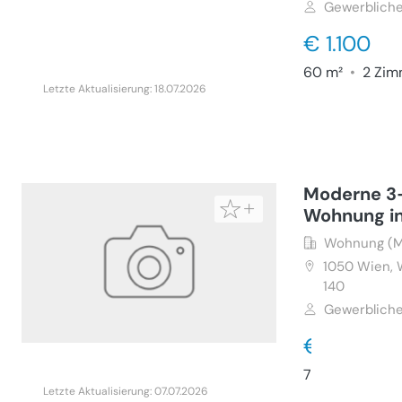
Gewerbliche
€ 1.100
60 m²
•
2 Zim
Letzte Aktualisierung: 18.07.2026
Moderne 3
Wohnung in
Wohnung (M
1050
Wien, 
140
Gewerbliche
€ 3.600
78 m²
•
4 Zim
Letzte Aktualisierung: 07.07.2026