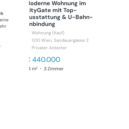
Moderne Wohnung im
CityGate mit Top-
ch
Ausstattung & U-Bahn-
 eine
Anbindung
ehr
Wohnung (Kauf)
1210
Wien, Sandauergasse 2
g
.
Privater Anbieter
€ 440.000
84 m²
•
3 Zimmer