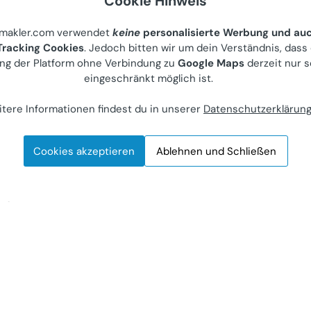
Cookie Hinweis
-Zimmer-
t 16,55m²
nmakler.com verwendet
keine
personalisierte Werbung und au
im CITYGATE | U1
racking Cookies
. Jedoch bitten wir um dein Verständnis, dass
 | ab Jänner 2027
ng der Platform ohne Verbindung zu
Google Maps
derzeit nur s
eingeschränkt möglich ist.
auf)
tere Informationen findest du in unserer
Datenschutzerklärun
Julius-Ficker-Straße
ieter
Cookies akzeptieren
Ablehnen und Schließen
0
Letzte Aktualisierung: 06.07.2026
mer