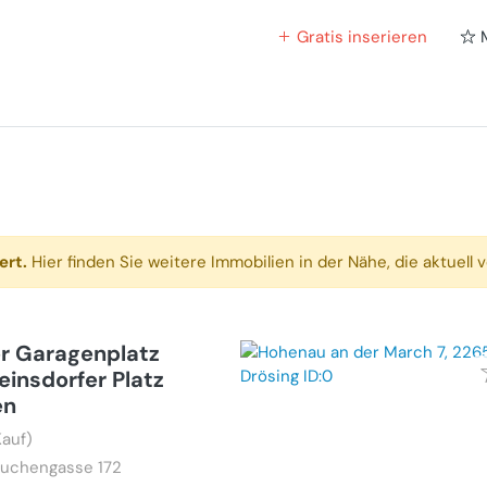
Gratis inserieren
ert.
Hier finden Sie weitere Immobilien in der Nähe, die aktuell v
r Garagenplatz
insdorfer Platz
en
Kauf)
Buchengasse 172