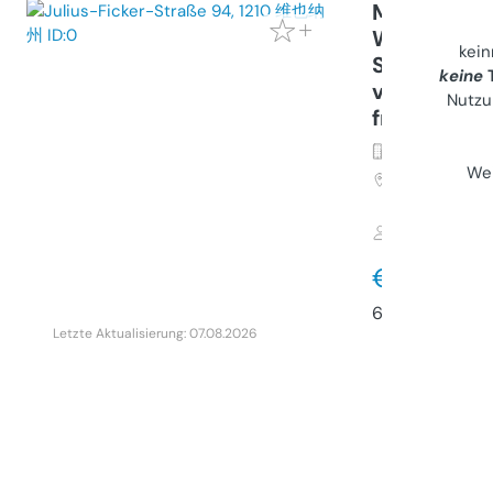
Moderne 2
Wohnung mi
kei
Südbalkon 
keine
T
vor der Tür
Nutzu
frei
Wohnung (K
Wei
1210
维也纳州, 
94
Privater Anb
€ 350.00
67 m²
•
2 Zim
Letzte Aktualisierung: 07.08.2026