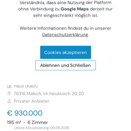
Verständnis, dass eine Nutzung der Platform
67256
Weisenheim am Sand, Schulstr. 18
ohne Verbindung zu
Google Maps
derzeit nur
Privater Anbieter
sehr eingeschränkt möglich ist.
€ 448.000
Weitere Informationen findest du in unserer
155 m²
•
6 Zimmer
Datenschutzerklärung
.
Letzte Aktualisierung: 04.08.2026
Cookies akzeptieren
Ablehnen und Schließen
Freistehendes Einfamilienhaus in ruhiger
Lage mit Blick ins Grüne
Haus (Kauf)
76316
Malsch, Im Heubusch 20 20
Privater Anbieter
€ 930.000
195 m²
•
6 Zimmer
Letzte Aktualisierung: 09.08.2026