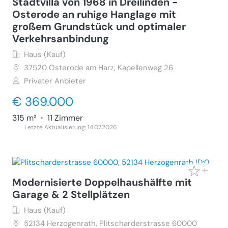
Stadtvilla von 1968 in Dreilinden -
Osterode an ruhige Hanglage mit
großem Grundstück und optimaler
Verkehrsanbindung
Haus (Kauf)
37520
Osterode am Harz, Kapellenweg 26
Privater Anbieter
€ 369.000
315 m²
•
11 Zimmer
Letzte Aktualisierung: 14.07.2026
Modernisierte Doppelhaushälfte mit
Garage & 2 Stellplätzen
Haus (Kauf)
52134
Herzogenrath, Plitscharderstrasse 60000