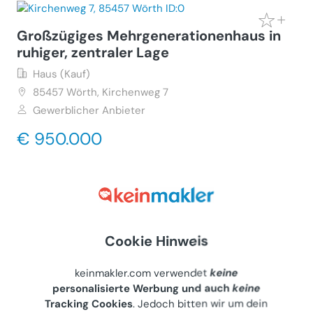
Großzügiges Mehrgenerationenhaus in
ruhiger, zentraler Lage
Haus (Kauf)
85457
Wörth, Kirchenweg 7
Gewerblicher Anbieter
€ 950.000
271 m²
•
12 Zimmer
Letzte Aktualisierung: 26.07.2026
Cookie Hinweis
Wegen Auswanderung!Gelegenheit!
Individuelles Hofgut in Weisenheim am
keinmakler.com verwendet
keine
Sand
personalisierte Werbung und auch
keine
Tracking Cookies
. Jedoch bitten wir um dein
Haus (Kauf)