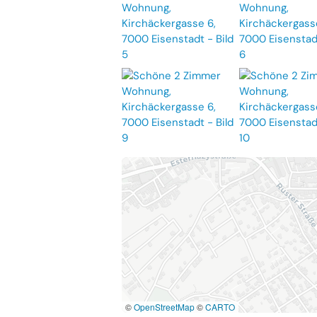
©
OpenStreetMap
©
CARTO