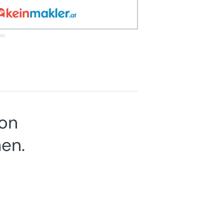
ion
en.