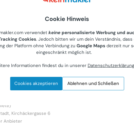
Ich habe bereits einen Account
Cookie Hinweis
nmakler.com verwendet
keine
personalisierte Werbung und au
racking Cookies
. Jedoch bitten wir um dein Verständnis, dass
ng der Platform ohne Verbindung zu
Google Maps
derzeit nur s
eingeschränkt möglich ist.
tere Informationen findest du in unserer
Datenschutzerklärun
eters
Cookies akzeptieren
Ablehnen und Schließen
Zimmer Wohnung
iete)
tadt, Kirchäckergasse 6
r Anbieter