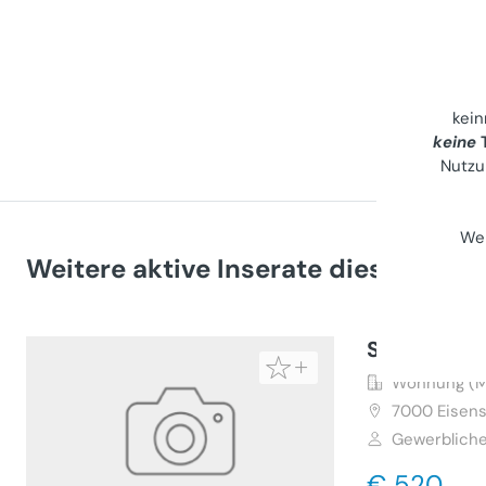
kei
keine
T
Nutzu
Wei
Weitere aktive Inserate dieses Anbi
Schöne 2 
Wohnung (M
7000
Eisens
Gewerbliche
€ 520