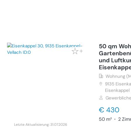
50 qm Woh
Gartenbenü
und Luftku
Eisenkappe
Wohnung (M
9135
Eisenka
Eisenkappel
Gewerbliche
€ 430
50 m²
•
2 Zim
Letzte Aktualisierung: 31.07.2026