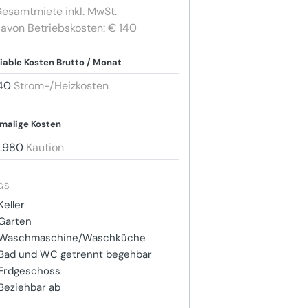
esamtmiete inkl. MwSt.
avon Betriebskosten: € 140
iable Kosten Brutto / Monat
40
Strom-/Heizkosten
malige Kosten
1.980
Kaution
GS
Keller
Garten
Waschmaschine/Waschküche
Bad und WC getrennt begehbar
Erdgeschoss
Beziehbar ab