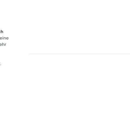
ch
 eine
ehr
g
.