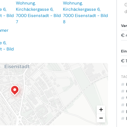
G
d
Var
€ 
Ein
€ 
TA
+
−