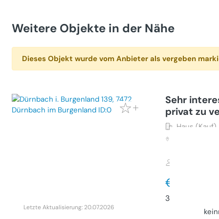
Weitere Objekte in der Nähe
Dieses Objekt wurde vom Anbieter als vergeben marki
Sehr inter
privat zu v
Haus (Kauf)
7472
Dürnbac
Dürnbach i. 
Privater Anb
€ 345
394 m²
•
7 Zi
Letzte Aktualisierung: 20.07.2026
kei