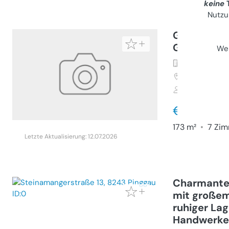
keine
T
Nutzu
Großes Haus
Gegend
Wei
Haus (Kauf)
7321
Lacken
Privater Anb
€ 440.00
173 m²
•
7 Zim
Letzte Aktualisierung: 12.07.2026
Charmantes
mit großem
ruhiger Lag
Handwerker