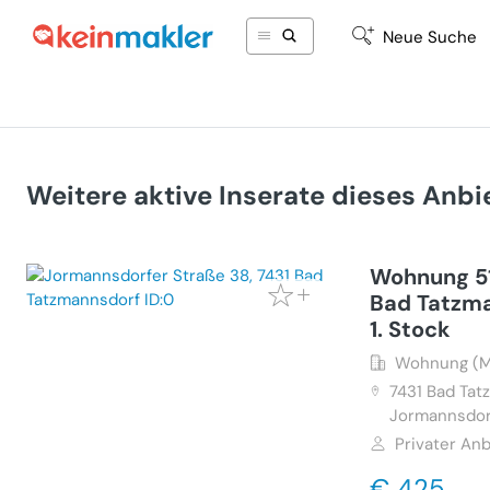
Neue Suche
Weitere aktive Inserate dieses Anbi
Wohnung 51
Bad Tatzman
1. Stock
Wohnung (M
7431
Bad Tat
Jormannsdor
Privater Anb
€ 425