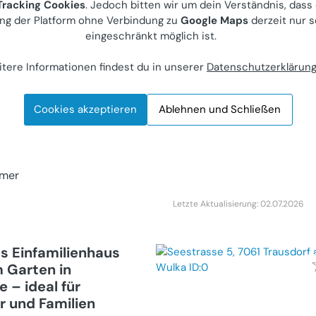
Letzte Aktualisierung: 20.07.2026
racking Cookies
. Jedoch bitten wir um dein Verständnis, dass
ng der Platform ohne Verbindung zu
Google Maps
derzeit nur s
eingeschränkt möglich ist.
 in einer ruhigen
tere Informationen findest du in unserer
Datenschutzerklärun
dorf
Cookies akzeptieren
Ablehnen und Schließen
ieter
0
mer
Letzte Aktualisierung: 02.07.2026
 Einfamilienhaus
 Garten in
e – ideal für
 und Familien