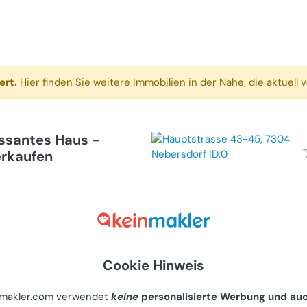
ert.
Hier finden Sie weitere Immobilien in der Nähe, die aktuell v
essantes Haus -
erkaufen
h im Burgenland,
Burgenland 139
ieter
Cookie Hinweis
mmer
nmakler.com verwendet
keine
personalisierte Werbung und au