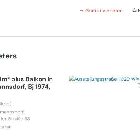
Gratis inserieren
eters
m² plus Balkon in
nsdorf, Bj 1974,
iete)
zmannsdorf,
fer Straße 38
ieter