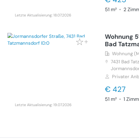
51 m²
•
2 Zim
Letzte Aktualisierung: 18.07.2026
Wohnung 51
Bad Tatzm
Wohnung (M
7431
Bad Tat
Jormannsdor
Privater Anb
€ 427
51 m²
•
1 Zimm
Letzte Aktualisierung: 19.07.2026