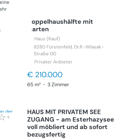
 eine
ehr
Doppelhaushälfte mit
Garten
g
.
Haus (Kauf)
8280
Fürstenfeld, Dr.R.-Wlasak-
Straße 00
Privater Anbieter
€ 210.000
65 m²
•
3 Zimmer
HAUS MIT PRIVATEM SEE
ZUGANG - am Esterhazysee
voll möbliert und ab sofort
bezugsfertig