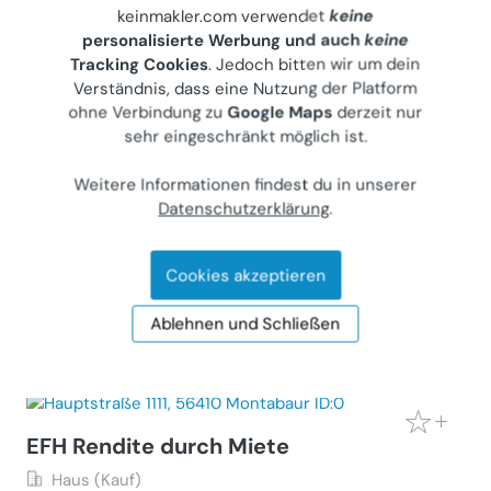
keinmakler.com verwendet
keine
personalisierte Werbung und auch
keine
Tracking Cookies
. Jedoch bitten wir um dein
Verständnis, dass eine Nutzung der Platform
Modernisierte Doppelhaushälfte mit
ohne Verbindung zu
Google Maps
derzeit nur
Garage & 2 Stellplätzen
sehr eingeschränkt möglich ist.
Haus (Kauf)
Weitere Informationen findest du in unserer
52134
Herzogenrath, Plitscharderstrasse 60000
Datenschutzerklärung
.
Gewerblicher Anbieter
€ 429.000
Cookies akzeptieren
124 m²
•
5 Zimmer
Ablehnen und Schließen
Letzte Aktualisierung: 02.08.2026
EFH Rendite durch Miete
Haus (Kauf)